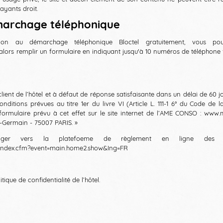
ayants droit.
émarchage téléphonique
tion au démarchage téléphonique Bloctel gratuitement, vous pou
alors remplir un formulaire en indiquant jusqu'à 10 numéros de téléphone f
 client de l’hôtel et à défaut de réponse satisfaisante dans un délai de 60 j
itions prévues au titre 1er du livre VI (Article L. 111-1 6° du Code de
formulaire prévu à cet effet sur le site internet de l’AME CONSO :
www.m
-Germain - 75007 PARIS. »
iger vers la platefoeme de règlement en ligne des liti
/index.cfm?event=main.home2.show&Ing=FR
tique de confidentialité de l’hôtel.