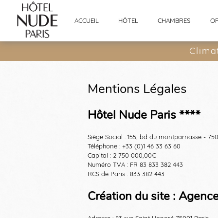
Panneau de gestion des cookies
ACCUEIL
HÔTEL
CHAMBRES
OF
Clima
Mentions Légales
Hôtel Nude Paris ****
Siège Social : 155, bd du montparnasse - 75
Téléphone : +33 (0)1 46 33 63 60
Capital : 2 750 000,00€
Numéro TVA : FR 83 833 382 443
RCS de Paris : 833 382 443
Création du site : Age
Adresse : 83 rue Saint Honoré 75001 Paris