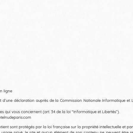
n ligne
’objet d’une déclaration auprès de la Commission Nationale Informatique et 
s qui vous concernent (art. 34 de la loi “Informatique et Libertés”).
otelnudeparis.com
ntient sont protégés par la loi française sur la propriété intellectuelle et p
u usage privé, le site et aucun élément de son contenu ne peuvent être rep